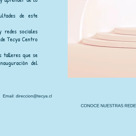
ultades de este
y redes sociales
 de Tecya Centro
s talleres que se
inauguración del
Email:
direccion@tecya.cl
459
 04 83 CONOCE NUESTRAS REDES SO