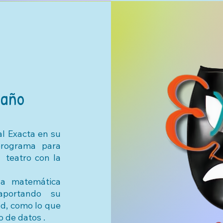
 año
al Exacta en su
 programa para
teatro con la
la matemática
 aportando su
ad, como lo que
o de datos .