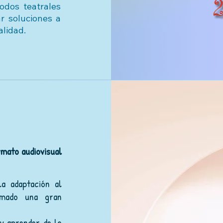
odos teatrales
r soluciones a
alidad.
rmat
o audiovisual
a adaptación al
omado una gran
 y aprender de lo