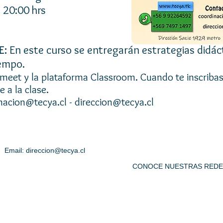
 20:00 hrs
E:
En este curso se entregarán estrategias didác
iempo.
 meet y la plataforma Classroom. Cuando te inscribas,
e a la clase.
nacion@tecya.cl
-
direccion@tecya.cl
Email:
direccion@tecya.cl
459
 04 83 CONOCE NUESTRAS REDES SO