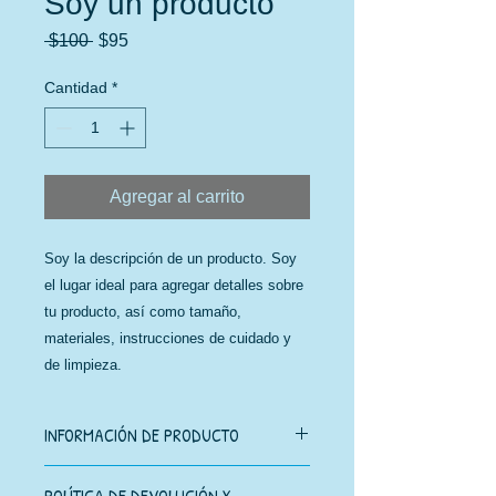
Soy un producto
Precio
Precio
 $100 
$95
de
oferta
Cantidad
*
Agregar al carrito
Soy la descripción de un producto. Soy 
el lugar ideal para agregar detalles sobre 
tu producto, así como tamaño, 
materiales, instrucciones de cuidado y 
de limpieza.
INFORMACIÓN DE PRODUCTO
Soy la descripción de un producto.