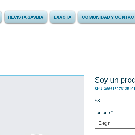
REVISTA SAVBIA
EXACTA
COMUNIDAD Y CONTAC
Soy un pro
SKU: 36661537613519
Precio
$8
Tamaño
*
Elegir